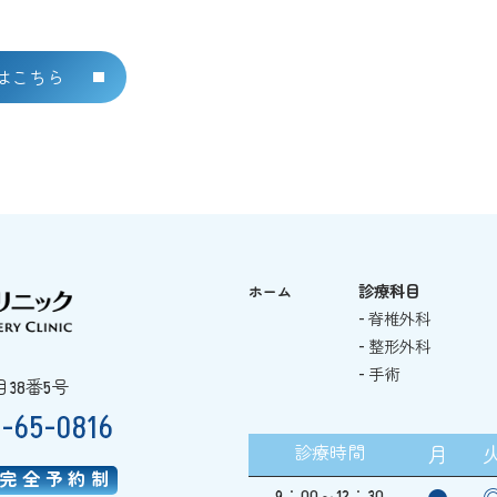
はこちら
診療科目
ホーム
- 脊椎外科
- 整形外科
- 手術
目38番5号
5-65-0816
診療時間
月
完全予約制