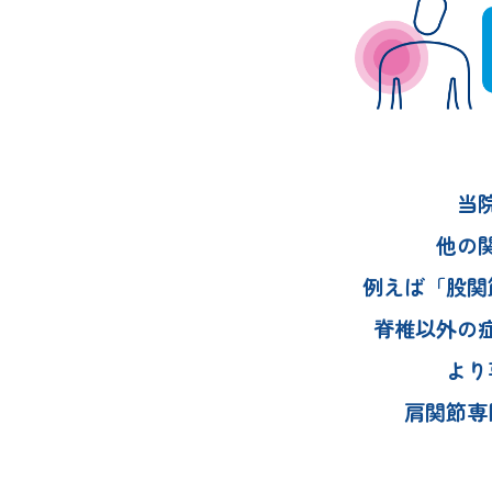
当
他の
例えば「股関
脊椎以外の
より
肩関節専