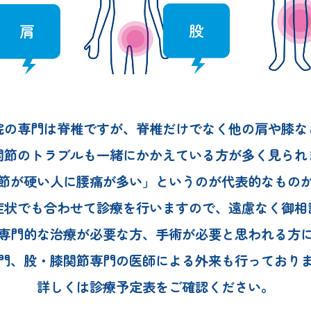
院の専門は脊椎ですが、
脊椎だけでなく他の肩や膝な
関節のトラブルも一緒に
かかえている方が多く見られ
節が硬い人に腰痛が多い」
というのが代表的なもの
症状でも合わせて診療を
行いますので、遠慮なく御相
専門的な治療が必要な方、
手術が必要と思われる方
門、股・膝関節専門の
医師による外来も行っており
詳しくは診療予定表をご確認ください。