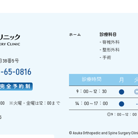
診療科目
ホーム
- 脊椎外科
- 整形外科
- 手術
目38番5号
5-65-0816
診療時間
月
完全予約制
9：00～12：30
●
14：00～17：00
●
-
：00
※火曜・金曜は12：00まで
◎9：00～12：0
5
© Asuka Orthopedic and Spine Surgery Clinic