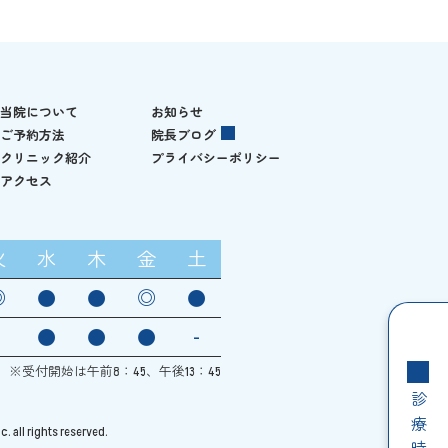
当院について
お知らせ
ご予約方法
院長ブログ
クリニック紹介
プライバシーポリシー
アクセス
火
水
木
金
土
◎
●
●
◎
●
●
●
●
-
0 ※受付開始は午前8：45、午後13：45
診療時間
. all rights reserved.