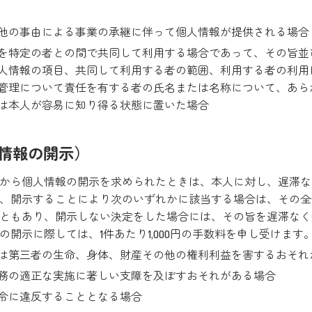
他の事由による事業の承継に伴って個人情報が提供される場合
を特定の者との間で共同して利用する場合であって、その旨並
人情報の項目、共同して利用する者の範囲、利用する者の利用
管理について責任を有する者の氏名または名称について、あら
は本人が容易に知り得る状態に置いた場合
人情報の開示）
から個人情報の開示を求められたときは、本人に対し、遅滞な
、開示することにより次のいずれかに該当する場合は、その全
ともあり、開示しない決定をした場合には、その旨を遅滞なく
の開示に際しては、1件あたり1,000円の手数料を申し受けます
は第三者の生命、身体、財産その他の権利利益を害するおそれ
務の適正な実施に著しい支障を及ぼすおそれがある場合
令に違反することとなる場合