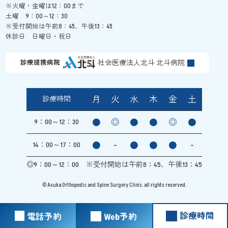
※火曜・金曜は12：00まで
土曜 9：00～12：30
※受付開始は午前8：45、午後13：45
休診日 日曜日・祝日
社会医療法人北斗 北斗病院
診療提携病院
月
火
水
木
金
土
診療時間
●
◎
●
●
◎
●
9：00～12：30
●
-
●
●
●
-
14：00～17：00
◎9：00～12：00 ※受付開始は午前8：45、午後13：45
© Asuka Orthopedic and Spine Surgery Clinic. all rights reserved.
診療時間
電話予約
Web予約